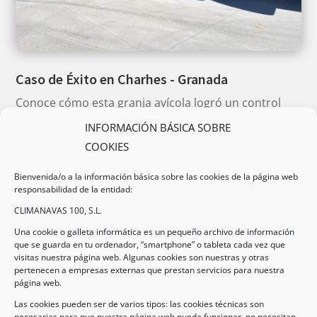
Caso de Éxito en Charhes - Granada
Conoce cómo esta granja avícola logró un control
térmico óptimo frente a los veranos más exigentes.
INFORMACIÓN BÁSICA SOBRE
Instalación integral con tecnología CLIMANAVAS.
COOKIES
Bienvenida/o a la información básica sobre las cookies de la página web
VER CASO COMPLETO
responsabilidad de la entidad:
CLIMANAVAS 100, S.L.
Una cookie o galleta informática es un pequeño archivo de información
que se guarda en tu ordenador, “smartphone” o tableta cada vez que
visitas nuestra página web. Algunas cookies son nuestras y otras
pertenecen a empresas externas que prestan servicios para nuestra
página web.
Las cookies pueden ser de varios tipos: las cookies técnicas son
necesarias para que nuestra página web pueda funcionar, no necesitan