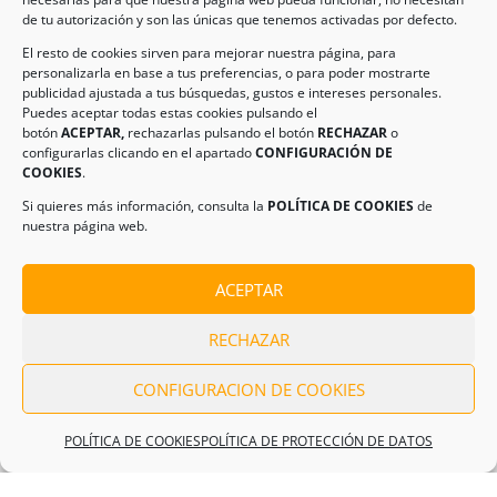
de tu autorización y son las únicas que tenemos activadas por defecto.
El resto de cookies sirven para mejorar nuestra página, para
personalizarla en base a tus preferencias, o para poder mostrarte
publicidad ajustada a tus búsquedas, gustos e intereses personales.
Legal
Puedes aceptar todas estas cookies pulsando el
botón
ACEPTAR,
rechazarlas pulsando el botón
RECHAZAR
o
configurarlas clicando en el apartado
CONFIGURACIÓN DE
COOKIES
.
AVISO LEGAL
Si quieres más información, consulta la
POLÍTICA DE COOKIES
de
POLÍTICA DE PROTECCIÓN DE DATOS
nuestra página web.
POLÍTICA DE COOKIES
ACEPTAR
Información de Contacto
RECHAZAR
Dirección:
C/ Iglesia, 17 – CP 02246
Navas de Jorquera – Albacete (España)
CONFIGURACION DE COOKIES
Tel:
(+34) 967 48 22 15
POLÍTICA DE COOKIES
POLÍTICA DE PROTECCIÓN DE DATOS
Email:
info@climanavas.com