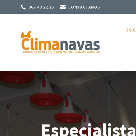

967 48 22 15

CONTÁCTANOS
INIC
Especialist