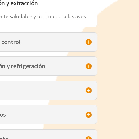
ón y extracción
te saludable y óptimo para las aves.
 control
ón y refrigeración
os
nto