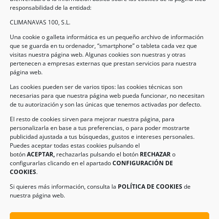
responsabilidad de la entidad:
CLIMANAVAS 100, S.L.
Una cookie o galleta informática es un pequeño archivo de información
que se guarda en tu ordenador, “smartphone” o tableta cada vez que
visitas nuestra página web. Algunas cookies son nuestras y otras
pertenecen a empresas externas que prestan servicios para nuestra
Legal
página web.
Las cookies pueden ser de varios tipos: las cookies técnicas son
necesarias para que nuestra página web pueda funcionar, no necesitan
AVISO LEGAL
de tu autorización y son las únicas que tenemos activadas por defecto.
POLÍTICA DE PROTECCIÓN DE DATOS
El resto de cookies sirven para mejorar nuestra página, para
personalizarla en base a tus preferencias, o para poder mostrarte
POLÍTICA DE COOKIES
publicidad ajustada a tus búsquedas, gustos e intereses personales.
Puedes aceptar todas estas cookies pulsando el
botón
ACEPTAR,
rechazarlas pulsando el botón
RECHAZAR
o
Información de Contacto
configurarlas clicando en el apartado
CONFIGURACIÓN DE
COOKIES
.
Dirección:
C/ Iglesia, 17 – CP 02246
Navas de Jorquera – Albacete (España)
Si quieres más información, consulta la
POLÍTICA DE COOKIES
de
nuestra página web.
Tel:
(+34) 967 48 22 15
Email:
info@climanavas.com