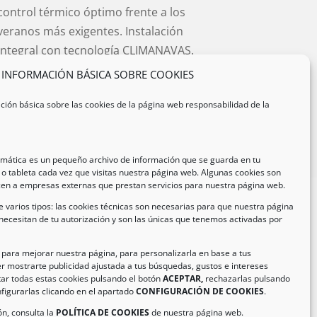
control térmico óptimo frente a los
veranos más exigentes. Instalación
integral con tecnología CLIMANAVAS.
INFORMACIÓN BÁSICA SOBRE COOKIES
VER CASO COMPLETO
ción básica sobre las cookies de la página web responsabilidad de la
ormática es un pequeño archivo de información que se guarda en tu
o tableta cada vez que visitas nuestra página web. Algunas cookies son
cen a empresas externas que prestan servicios para nuestra página web.
 varios tipos: las cookies técnicas son necesarias para que nuestra página
necesitan de tu autorización y son las únicas que tenemos activadas por
formación de Contacto
ección:
C/ Iglesia, 17 – CP 02246
n para mejorar nuestra página, para personalizarla en base a tus
r mostrarte publicidad ajustada a tus búsquedas, gustos e intereses
as de Jorquera – Albacete (España)
ar todas estas cookies pulsando el botón
ACEPTAR,
rechazarlas pulsando
:
(+34) 967 48 22 15
figurarlas clicando en el apartado
CONFIGURACIÓN DE COOKIES
.
il:
info@climanavas.com
n, consulta la
POLÍTICA DE COOKIES
de nuestra página web.