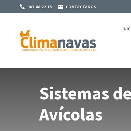

967 48 22 15

CONTÁCTANOS
INIC
Sistemas de
Avícolas