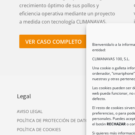
crecimiento óptimo de sus pollos y
eficiencia operativa mediante un proyecto
a medida con tecnología CLIMANAVAS.
VER CASO COMPLETO
Bienvenida/o a la informa
entidad:
CLIMANAVAS 100, S.L.
Una cookie o galleta inf
ordenador, “smartphone” 
nuestras y otras pertene
Las cookies pueden ser de
web pueda funcionar, no 
Legal
In
defecto.
Dir
El resto de cookies sirve
AVISO LEGAL
preferencias, o para pode
Nav
personales. Puedes acept
POLÍTICA DE PROTECCIÓN DE DATOS
Tel
el botón
RECHAZAR
o con
POLÍTICA DE COOKIES
Ema
Si quieres más informació