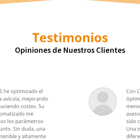
Testimonios
Opiniones de Nuestros Clientes
 he optimizado el
Con C
a avícola, mejorando
óptim
duciendo costes. Su
menor
utomatizado me
aseso
dos los parámetros
sido 
unto. Sin duda, una
Una i
stenible y altamente
difere