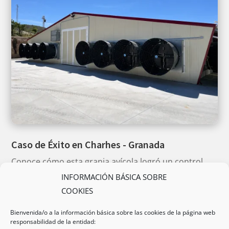
Caso de Éxito en Charhes - Granada
Conoce cómo esta granja avícola logró un control
térmico óptimo frente a los veranos más exigentes.
INFORMACIÓN BÁSICA SOBRE
Instalación integral con tecnología CLIMANAVAS.
COOKIES
Bienvenida/o a la información básica sobre las cookies de la página web
VER CASO COMPLETO
responsabilidad de la entidad: