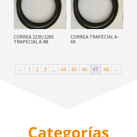
CORREA 2235/2265
CORREA TRAPECIAL A-
TRAPECIAL A-88
69
←
1
2
3
…
44
45
46
47
48
→
Categorías