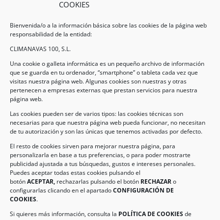
COOKIES
Bienvenida/o a la información básica sobre las cookies de la página web
responsabilidad de la entidad:
CLIMANAVAS 100, S.L.
Una cookie o galleta informática es un pequeño archivo de información
que se guarda en tu ordenador, “smartphone” o tableta cada vez que
visitas nuestra página web. Algunas cookies son nuestras y otras
pertenecen a empresas externas que prestan servicios para nuestra
Legal
página web.
Las cookies pueden ser de varios tipos: las cookies técnicas son
necesarias para que nuestra página web pueda funcionar, no necesitan
AVISO LEGAL
de tu autorización y son las únicas que tenemos activadas por defecto.
POLÍTICA DE PROTECCIÓN DE DATOS
El resto de cookies sirven para mejorar nuestra página, para
personalizarla en base a tus preferencias, o para poder mostrarte
POLÍTICA DE COOKIES
publicidad ajustada a tus búsquedas, gustos e intereses personales.
Puedes aceptar todas estas cookies pulsando el
botón
ACEPTAR,
rechazarlas pulsando el botón
RECHAZAR
o
Información de Contacto
configurarlas clicando en el apartado
CONFIGURACIÓN DE
COOKIES
.
Dirección:
C/ Iglesia, 17 – CP 02246
Navas de Jorquera – Albacete (España)
Si quieres más información, consulta la
POLÍTICA DE COOKIES
de