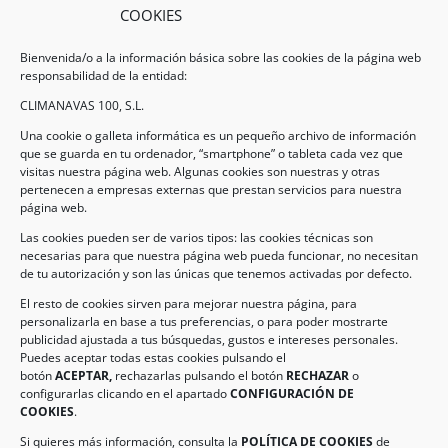
COOKIES
Bienvenida/o a la información básica sobre las cookies de la página web
responsabilidad de la entidad:
CLIMANAVAS 100, S.L.
Una cookie o galleta informática es un pequeño archivo de información
que se guarda en tu ordenador, “smartphone” o tableta cada vez que
visitas nuestra página web. Algunas cookies son nuestras y otras
pertenecen a empresas externas que prestan servicios para nuestra
Legal
página web.
Las cookies pueden ser de varios tipos: las cookies técnicas son
necesarias para que nuestra página web pueda funcionar, no necesitan
AVISO LEGAL
de tu autorización y son las únicas que tenemos activadas por defecto.
POLÍTICA DE PROTECCIÓN DE DATOS
El resto de cookies sirven para mejorar nuestra página, para
personalizarla en base a tus preferencias, o para poder mostrarte
POLÍTICA DE COOKIES
publicidad ajustada a tus búsquedas, gustos e intereses personales.
Puedes aceptar todas estas cookies pulsando el
botón
ACEPTAR,
rechazarlas pulsando el botón
RECHAZAR
o
Información de Contacto
configurarlas clicando en el apartado
CONFIGURACIÓN DE
COOKIES
.
Dirección:
C/ Iglesia, 17 – CP 02246
Navas de Jorquera – Albacete (España)
Si quieres más información, consulta la
POLÍTICA DE COOKIES
de