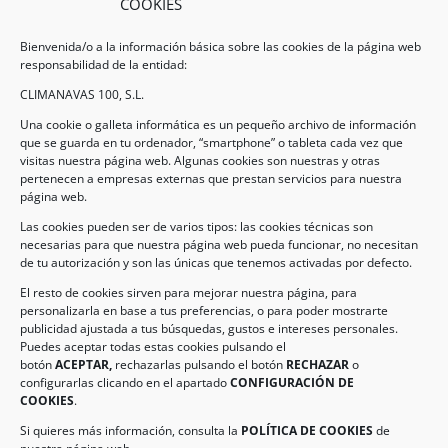
COOKIES
Bienvenida/o a la información básica sobre las cookies de la página web
responsabilidad de la entidad:
CLIMANAVAS 100, S.L.
Una cookie o galleta informática es un pequeño archivo de información
que se guarda en tu ordenador, “smartphone” o tableta cada vez que
visitas nuestra página web. Algunas cookies son nuestras y otras
pertenecen a empresas externas que prestan servicios para nuestra
Legal
página web.
Las cookies pueden ser de varios tipos: las cookies técnicas son
necesarias para que nuestra página web pueda funcionar, no necesitan
AVISO LEGAL
de tu autorización y son las únicas que tenemos activadas por defecto.
POLÍTICA DE PROTECCIÓN DE DATOS
El resto de cookies sirven para mejorar nuestra página, para
personalizarla en base a tus preferencias, o para poder mostrarte
POLÍTICA DE COOKIES
publicidad ajustada a tus búsquedas, gustos e intereses personales.
Puedes aceptar todas estas cookies pulsando el
botón
ACEPTAR,
rechazarlas pulsando el botón
RECHAZAR
o
Información de Contacto
configurarlas clicando en el apartado
CONFIGURACIÓN DE
COOKIES
.
Dirección:
C/ Iglesia, 17 – CP 02246
Navas de Jorquera – Albacete (España)
Si quieres más información, consulta la
POLÍTICA DE COOKIES
de