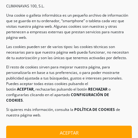
CLIMANAVAS 100, S.L.
Una cookie o galleta informática es un pequeño archivo de información
que se guarda en tu ordenador, “smartphone” o tableta cada vez que
visitas nuestra página web. Algunas cookies son nuestras y otras
pertenecen a empresas externas que prestan servicios para nuestra
Legal
página web.
Las cookies pueden ser de varios tipos: las cookies técnicas son
necesarias para que nuestra página web pueda funcionar, no necesitan
AVISO LEGAL
de tu autorización y son las únicas que tenemos activadas por defecto.
POLÍTICA DE PROTECCIÓN DE DATOS
El resto de cookies sirven para mejorar nuestra página, para
personalizarla en base a tus preferencias, o para poder mostrarte
POLÍTICA DE COOKIES
publicidad ajustada a tus búsquedas, gustos e intereses personales.
Puedes aceptar todas estas cookies pulsando el
botón
ACEPTAR,
rechazarlas pulsando el botón
RECHAZAR
o
Información de Contacto
configurarlas clicando en el apartado
CONFIGURACIÓN DE
COOKIES
.
Dirección:
C/ Iglesia, 17 – CP 02246
Navas de Jorquera – Albacete (España)
Si quieres más información, consulta la
POLÍTICA DE COOKIES
de
nuestra página web.
Tel:
(+34) 967 48 22 15
Email:
info@climanavas.com
ACEPTAR