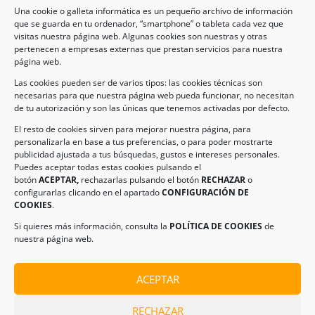
Una cookie o galleta informática es un pequeño archivo de información
que se guarda en tu ordenador, “smartphone” o tableta cada vez que
visitas nuestra página web. Algunas cookies son nuestras y otras
pertenecen a empresas externas que prestan servicios para nuestra
Legal
página web.
Las cookies pueden ser de varios tipos: las cookies técnicas son
necesarias para que nuestra página web pueda funcionar, no necesitan
AVISO LEGAL
de tu autorización y son las únicas que tenemos activadas por defecto.
POLÍTICA DE PROTECCIÓN DE DATOS
El resto de cookies sirven para mejorar nuestra página, para
personalizarla en base a tus preferencias, o para poder mostrarte
POLÍTICA DE COOKIES
publicidad ajustada a tus búsquedas, gustos e intereses personales.
Puedes aceptar todas estas cookies pulsando el
botón
ACEPTAR,
rechazarlas pulsando el botón
RECHAZAR
o
Información de Contacto
configurarlas clicando en el apartado
CONFIGURACIÓN DE
COOKIES
.
Dirección:
C/ Iglesia, 17 – CP 02246
Navas de Jorquera – Albacete (España)
Si quieres más información, consulta la
POLÍTICA DE COOKIES
de
nuestra página web.
Tel:
(+34) 967 48 22 15
Email:
info@climanavas.com
ACEPTAR
RECHAZAR