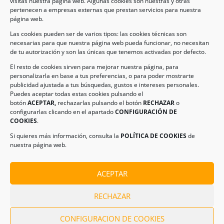
visitas nuestra página web. Algunas cookies son nuestras y otras
pertenecen a empresas externas que prestan servicios para nuestra
Legal
página web.
Las cookies pueden ser de varios tipos: las cookies técnicas son
necesarias para que nuestra página web pueda funcionar, no necesitan
AVISO LEGAL
de tu autorización y son las únicas que tenemos activadas por defecto.
POLÍTICA DE PROTECCIÓN DE DATOS
El resto de cookies sirven para mejorar nuestra página, para
personalizarla en base a tus preferencias, o para poder mostrarte
POLÍTICA DE COOKIES
publicidad ajustada a tus búsquedas, gustos e intereses personales.
Puedes aceptar todas estas cookies pulsando el
botón
ACEPTAR,
rechazarlas pulsando el botón
RECHAZAR
o
Información de Contacto
configurarlas clicando en el apartado
CONFIGURACIÓN DE
COOKIES
.
Dirección:
C/ Iglesia, 17 – CP 02246
Navas de Jorquera – Albacete (España)
Si quieres más información, consulta la
POLÍTICA DE COOKIES
de
nuestra página web.
Tel:
(+34) 967 48 22 15
Email:
info@climanavas.com
ACEPTAR
RECHAZAR
CONFIGURACION DE COOKIES
CLIMANAVAS 100 S.L. – TODOS LOS DERECHOS