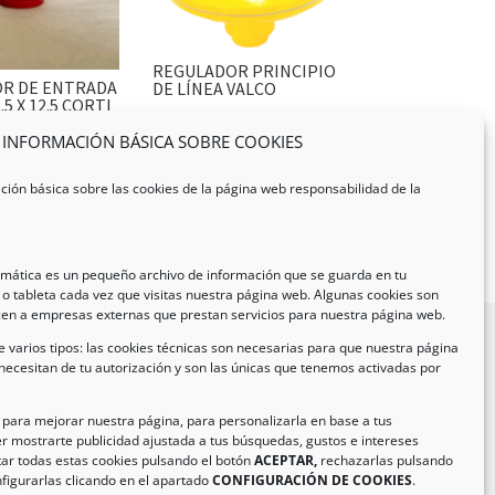
REGULADOR PRINCIPIO
R DE ENTRADA
DE LÍNEA VALCO
5 X 12.5 CORTI
INFORMACIÓN BÁSICA SOBRE COOKIES
ción básica sobre las cookies de la página web responsabilidad de la
ormática es un pequeño archivo de información que se guarda en tu
o tableta cada vez que visitas nuestra página web. Algunas cookies son
cen a empresas externas que prestan servicios para nuestra página web.
 varios tipos: las cookies técnicas son necesarias para que nuestra página
necesitan de tu autorización y son las únicas que tenemos activadas por
formación de Contacto
ección:
C/ Iglesia, 17 – CP 02246
n para mejorar nuestra página, para personalizarla en base a tus
r mostrarte publicidad ajustada a tus búsquedas, gustos e intereses
as de Jorquera – Albacete (España)
ar todas estas cookies pulsando el botón
ACEPTAR,
rechazarlas pulsando
:
(+34) 967 48 22 15
figurarlas clicando en el apartado
CONFIGURACIÓN DE COOKIES
.