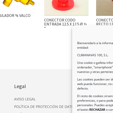
ULADOR ¾ VALCO
CONECTOR CODO
CONECTO
ENTRADA 12.5 X 12.5 Ø ½
RECTO 12.
“
Bienvenida/o a la informa
entidad:
CLIMANAVAS 100, S.L.
Una cookie o galleta inf
ordenador, “smartphone” 
nuestras y otras pertene
Las cookies pueden ser de
web pueda funcionar, no 
Legal
In
defecto.
Dir
El resto de cookies sirve
AVISO LEGAL
preferencias, o para pode
Nav
personales. Puedes acept
POLÍTICA DE PROTECCIÓN DE DATOS
Tel
el botón
RECHAZAR
o con