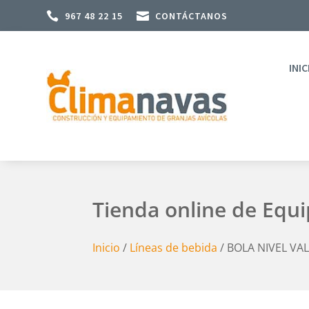

967 48 22 15

CONTÁCTANOS
INIC
Tienda online de Equ
Inicio
/
Líneas de bebida
/ BOLA NIVEL VA