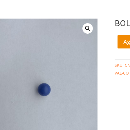
BOL
Ag
SKU:
CN
VAL-CO