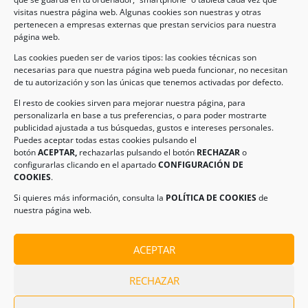
visitas nuestra página web. Algunas cookies son nuestras y otras
pertenecen a empresas externas que prestan servicios para nuestra
Legal
página web.
Las cookies pueden ser de varios tipos: las cookies técnicas son
necesarias para que nuestra página web pueda funcionar, no necesitan
AVISO LEGAL
de tu autorización y son las únicas que tenemos activadas por defecto.
POLÍTICA DE PROTECCIÓN DE DATOS
El resto de cookies sirven para mejorar nuestra página, para
personalizarla en base a tus preferencias, o para poder mostrarte
POLÍTICA DE COOKIES
publicidad ajustada a tus búsquedas, gustos e intereses personales.
Puedes aceptar todas estas cookies pulsando el
botón
ACEPTAR,
rechazarlas pulsando el botón
RECHAZAR
o
Información de Contacto
configurarlas clicando en el apartado
CONFIGURACIÓN DE
COOKIES
.
Dirección:
C/ Iglesia, 17 – CP 02246
Navas de Jorquera – Albacete (España)
Si quieres más información, consulta la
POLÍTICA DE COOKIES
de
nuestra página web.
Tel:
(+34) 967 48 22 15
Email:
info@climanavas.com
ACEPTAR
RECHAZAR