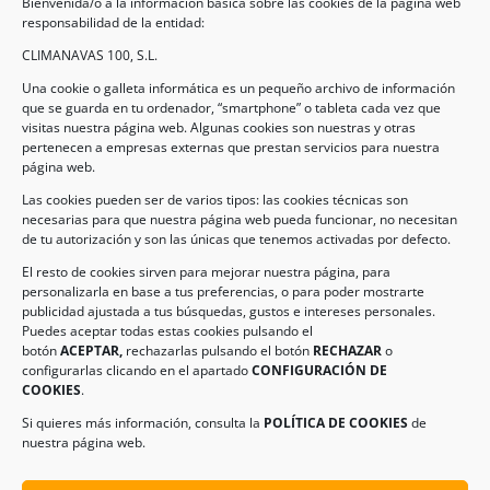
Bienvenida/o a la información básica sobre las cookies de la página web
responsabilidad de la entidad:
CLIMANAVAS 100, S.L.
Una cookie o galleta informática es un pequeño archivo de información
que se guarda en tu ordenador, “smartphone” o tableta cada vez que
visitas nuestra página web. Algunas cookies son nuestras y otras
pertenecen a empresas externas que prestan servicios para nuestra
Legal
página web.
Las cookies pueden ser de varios tipos: las cookies técnicas son
necesarias para que nuestra página web pueda funcionar, no necesitan
AVISO LEGAL
de tu autorización y son las únicas que tenemos activadas por defecto.
POLÍTICA DE PROTECCIÓN DE DATOS
El resto de cookies sirven para mejorar nuestra página, para
personalizarla en base a tus preferencias, o para poder mostrarte
POLÍTICA DE COOKIES
publicidad ajustada a tus búsquedas, gustos e intereses personales.
Puedes aceptar todas estas cookies pulsando el
botón
ACEPTAR,
rechazarlas pulsando el botón
RECHAZAR
o
Información de Contacto
configurarlas clicando en el apartado
CONFIGURACIÓN DE
COOKIES
.
Dirección:
C/ Iglesia, 17 – CP 02246
Navas de Jorquera – Albacete (España)
Si quieres más información, consulta la
POLÍTICA DE COOKIES
de
nuestra página web.
Tel:
(+34) 967 48 22 15
Email:
info@climanavas.com