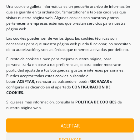
Una cookie o galleta informática es un pequeño archivo de información
que se guarda en tu ordenador, “smartphone” o tableta cada vez que
visitas nuestra página web. Algunas cookies son nuestras y otras
pertenecen a empresas externas que prestan servicios para nuestra
Legal
página web.
Las cookies pueden ser de varios tipos: las cookies técnicas son
necesarias para que nuestra página web pueda funcionar, no necesitan
AVISO LEGAL
de tu autorización y son las únicas que tenemos activadas por defecto.
POLÍTICA DE PROTECCIÓN DE DATOS
El resto de cookies sirven para mejorar nuestra página, para
personalizarla en base a tus preferencias, o para poder mostrarte
POLÍTICA DE COOKIES
publicidad ajustada a tus búsquedas, gustos e intereses personales.
Puedes aceptar todas estas cookies pulsando el
botón
ACEPTAR,
rechazarlas pulsando el botón
RECHAZAR
o
Información de Contacto
configurarlas clicando en el apartado
CONFIGURACIÓN DE
COOKIES
.
Dirección:
C/ Iglesia, 17 – CP 02246
Navas de Jorquera – Albacete (España)
Si quieres más información, consulta la
POLÍTICA DE COOKIES
de
nuestra página web.
Tel:
(+34) 967 48 22 15
Email:
info@climanavas.com
ACEPTAR
RECHAZAR