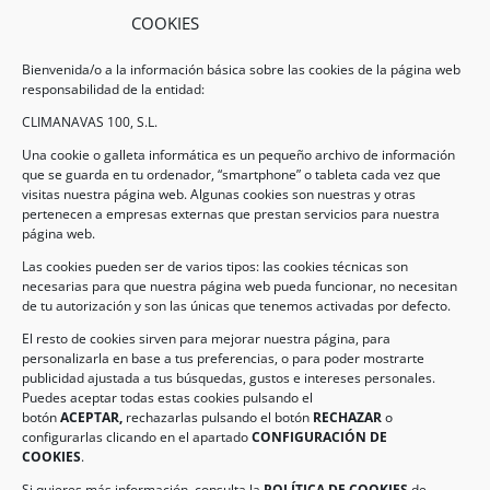
COOKIES
Bienvenida/o a la información básica sobre las cookies de la página web
responsabilidad de la entidad:
CLIMANAVAS 100, S.L.
Una cookie o galleta informática es un pequeño archivo de información
que se guarda en tu ordenador, “smartphone” o tableta cada vez que
visitas nuestra página web. Algunas cookies son nuestras y otras
pertenecen a empresas externas que prestan servicios para nuestra
Legal
página web.
Las cookies pueden ser de varios tipos: las cookies técnicas son
necesarias para que nuestra página web pueda funcionar, no necesitan
AVISO LEGAL
de tu autorización y son las únicas que tenemos activadas por defecto.
POLÍTICA DE PROTECCIÓN DE DATOS
El resto de cookies sirven para mejorar nuestra página, para
personalizarla en base a tus preferencias, o para poder mostrarte
POLÍTICA DE COOKIES
publicidad ajustada a tus búsquedas, gustos e intereses personales.
Puedes aceptar todas estas cookies pulsando el
botón
ACEPTAR,
rechazarlas pulsando el botón
RECHAZAR
o
Información de Contacto
configurarlas clicando en el apartado
CONFIGURACIÓN DE
COOKIES
.
Dirección:
C/ Iglesia, 17 – CP 02246
Navas de Jorquera – Albacete (España)
Si quieres más información, consulta la
POLÍTICA DE COOKIES
de