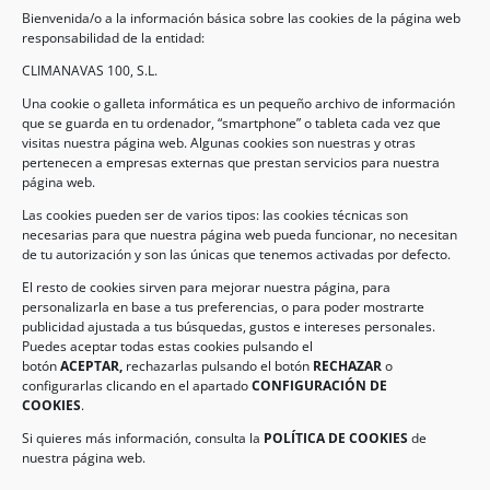
Bienvenida/o a la información básica sobre las cookies de la página web
responsabilidad de la entidad:
CLIMANAVAS 100, S.L.
Una cookie o galleta informática es un pequeño archivo de información
que se guarda en tu ordenador, “smartphone” o tableta cada vez que
visitas nuestra página web. Algunas cookies son nuestras y otras
pertenecen a empresas externas que prestan servicios para nuestra
Legal
página web.
Las cookies pueden ser de varios tipos: las cookies técnicas son
necesarias para que nuestra página web pueda funcionar, no necesitan
AVISO LEGAL
de tu autorización y son las únicas que tenemos activadas por defecto.
POLÍTICA DE PROTECCIÓN DE DATOS
El resto de cookies sirven para mejorar nuestra página, para
personalizarla en base a tus preferencias, o para poder mostrarte
POLÍTICA DE COOKIES
publicidad ajustada a tus búsquedas, gustos e intereses personales.
Puedes aceptar todas estas cookies pulsando el
botón
ACEPTAR,
rechazarlas pulsando el botón
RECHAZAR
o
Información de Contacto
configurarlas clicando en el apartado
CONFIGURACIÓN DE
COOKIES
.
Dirección:
C/ Iglesia, 17 – CP 02246
Navas de Jorquera – Albacete (España)
Si quieres más información, consulta la
POLÍTICA DE COOKIES
de
nuestra página web.
Tel:
(+34) 967 48 22 15