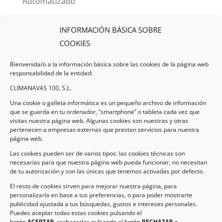
Automatizado
INFORMACIÓN BÁSICA SOBRE
COOKIES
Bienvenida/o a la información básica sobre las cookies de la página web
responsabilidad de la entidad:
CLIMANAVAS 100, S.L.
Una cookie o galleta informática es un pequeño archivo de información
que se guarda en tu ordenador, “smartphone” o tableta cada vez que
visitas nuestra página web. Algunas cookies son nuestras y otras
pertenecen a empresas externas que prestan servicios para nuestra
Legal
página web.
Las cookies pueden ser de varios tipos: las cookies técnicas son
necesarias para que nuestra página web pueda funcionar, no necesitan
AVISO LEGAL
de tu autorización y son las únicas que tenemos activadas por defecto.
POLÍTICA DE PROTECCIÓN DE DATOS
El resto de cookies sirven para mejorar nuestra página, para
personalizarla en base a tus preferencias, o para poder mostrarte
POLÍTICA DE COOKIES
publicidad ajustada a tus búsquedas, gustos e intereses personales.
Puedes aceptar todas estas cookies pulsando el
botón
ACEPTAR,
rechazarlas pulsando el botón
RECHAZAR
o