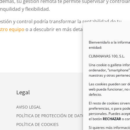
emás, su gestión remota te permite supervisar y controlar
quilidad y flexibilidad.
tión y control podría transformar la rentabilidad de tu
stro equipo
o a descubrir en más detalle nuestro completo
Bienvenida/o a la informa
entidad:
CLIMANAVAS 100, S.L.
Una cookie o galleta inf
ordenador, “smartphone” 
nuestras y otras pertene
Las cookies pueden ser de
web pueda funcionar, no 
Legal
In
defecto.
Dir
El resto de cookies sirve
AVISO LEGAL
preferencias, o para pode
Nav
personales. Puedes acept
POLÍTICA DE PROTECCIÓN DE DATOS
Tel
el botón
RECHAZAR
o con
POLÍTICA DE COOKIES
Ema
Si quieres más informació