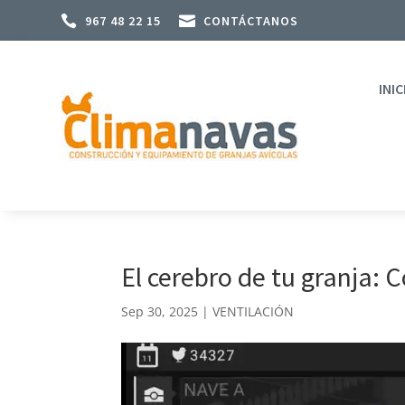

967 48 22 15

CONTÁCTANOS
INIC
El cerebro de tu granja:
Sep 30, 2025
|
VENTILACIÓN