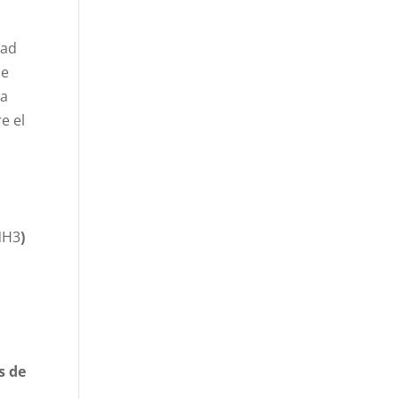
dad
se
na
e el
H3​
)
,
s de