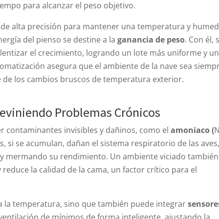
tiempo para alcanzar el peso objetivo.
es de alta precisión para mantener una temperatura y hume
nergía del pienso se destine a la
ganancia de peso
. Con él, 
alentizar el crecimiento, logrando un lote más uniforme y u
utomatización asegura que el ambiente de la nave sea siempr
 de los cambios bruscos de temperatura exterior.
 Previniendo Problemas Crónicos
er contaminantes invisibles y dañinos, como el
amoniaco (
N
es, si se acumulan, dañan el sistema respiratorio de las aves
 y mermando su rendimiento. Un ambiente viciado también
reduce la calidad de la cama, un factor crítico para el
a la temperatura, sino que también puede integrar
sensore
 ventilación de mínimos de forma inteligente, ajustando la