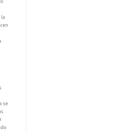
po
 la
ncen
a
s
a se
ás
r
ndo