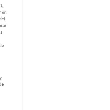
d,
r en
del
icar
es
 de
y
de
a