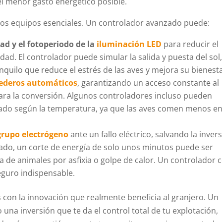
l menor gasto energético posible.
tros equipos esenciales. Un controlador avanzado puede:
d y el fotoperiodo de la
iluminación LED
para reducir el
idad. El controlador puede simular la salida y puesta del sol
quilo que reduce el estrés de las aves y mejora su bienesta
ederos automáticos
, garantizando un acceso constante al
 para la conversión. Algunos controladores incluso pueden
trado según la temperatura, ya que las aves comen menos e
grupo electrógeno
ante un fallo eléctrico, salvando la inver
lado, un corte de energía de solo unos minutos puede ser
a de animales por asfixia o golpe de calor. Un controlador 
eguro indispensable.
con la innovación que realmente beneficia al granjero. Un
 una inversión que te da el control total de tu explotación,