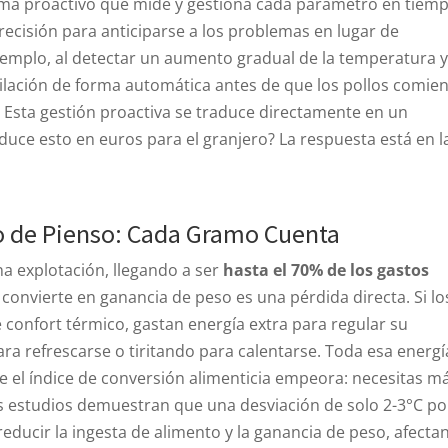
istema proactivo que mide y gestiona cada parámetro en tiem
precisión para anticiparse a los problemas en lugar de
jemplo, al detectar un aumento gradual de la temperatura y
tilación de forma automática antes de que los pollos comie
. Esta gestión proactiva se traduce directamente en un
duce esto en euros para el granjero? La respuesta está en l
o de Pienso: Cada Gramo Cuenta
na explotación, llegando a ser
hasta el 70% de los gastos
convierte en ganancia de peso es una pérdida directa. Si lo
 confort térmico, gastan energía extra para regular su
ra refrescarse o tiritando para calentarse. Toda esa energí
que el índice de conversión alimenticia empeora: necesitas m
os estudios demuestran que una desviación de solo 2-3°C po
ducir la ingesta de alimento y la ganancia de peso, afecta