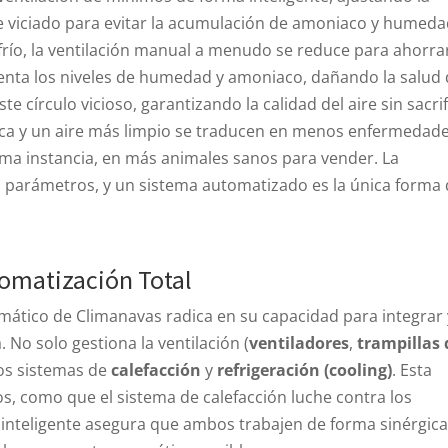
aire viciado para evitar la acumulación de amoniaco y humeda
frío, la ventilación manual a menudo se reduce para ahorra
enta los niveles de humedad y amoniaco, dañando la salud 
 círculo vicioso, garantizando la calidad del aire sin sacrif
seca y un aire más limpio se traducen en menos enfermedad
tima instancia, en más animales sanos para vender. La
os parámetros, y un sistema automatizado es la única forma
tomatización Total
imático de Climanavas radica en su capacidad para integrar 
. No solo gestiona la ventilación (
ventiladores
,
trampillas 
los sistemas de
calefacción
y
refrigeración (cooling)
. Esta
tos, como que el sistema de calefacción luche contra los
 inteligente asegura que ambos trabajen de forma sinérgic