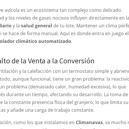
ve avícola es un ecosistema tan complejo como delicado.
 y los niveles de gases nocivos influyen directamente en l
iario
y la
salud general
de tu lote. Mantener un clima perf
 si se hace de forma manual. Aquí es donde entra en juego el
olador climático automatizado
.
lto de la Venta a la Conversión
entilación y la calefacción con un termostato simple y abrie
étodo, aunque funcional, tiene un gran problema: la reactivi
 un problema (demasiado calor, humedad excesiva), lo que
strés durante un tiempo, afectando su desarrollo. La toma de
a constante presencia física del granjero, lo que limita su
cas y añade una carga de trabajo constante.
ración, como los que instalamos en
Climanavas
, va mucho