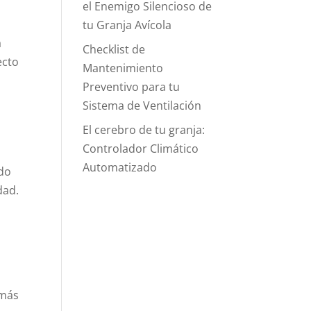
el Enemigo Silencioso de
tu Granja Avícola
a
Checklist de
ecto
Mantenimiento
Preventivo para tu
Sistema de Ventilación
El cerebro de tu granja:
Controlador Climático
Automatizado
ndo
dad.
 más