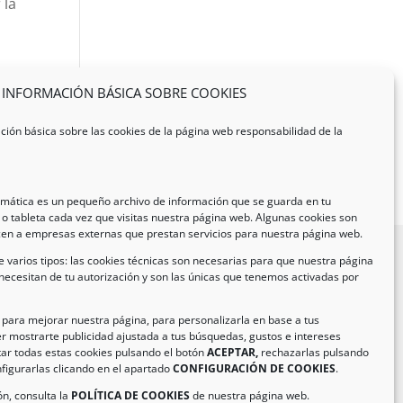
 la
INFORMACIÓN BÁSICA SOBRE COOKIES
ción básica sobre las cookies de la página web responsabilidad de la
ormática es un pequeño archivo de información que se guarda en tu
o tableta cada vez que visitas nuestra página web. Algunas cookies son
cen a empresas externas que prestan servicios para nuestra página web.
 varios tipos: las cookies técnicas son necesarias para que nuestra página
necesitan de tu autorización y son las únicas que tenemos activadas por
formación de Contacto
ección:
C/ Iglesia, 17 – CP 02246
n para mejorar nuestra página, para personalizarla en base a tus
r mostrarte publicidad ajustada a tus búsquedas, gustos e intereses
as de Jorquera – Albacete (España)
ar todas estas cookies pulsando el botón
ACEPTAR,
rechazarlas pulsando
:
(+34) 967 48 22 15
figurarlas clicando en el apartado
CONFIGURACIÓN DE COOKIES
.
il:
info@climanavas.com
n, consulta la
POLÍTICA DE COOKIES
de nuestra página web.