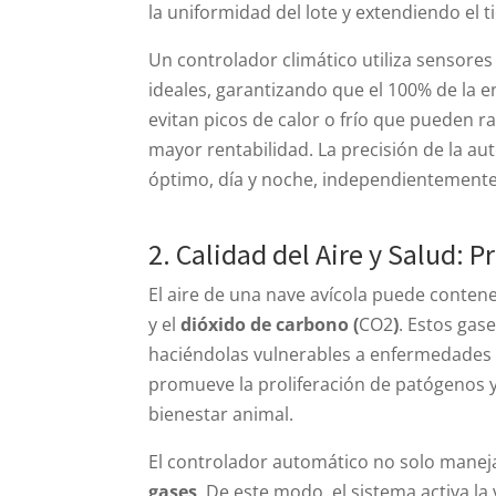
la uniformidad del lote y extendiendo el 
Un controlador climático utiliza sensor
ideales, garantizando que el 100% de la e
evitan picos de calor o frío que pueden r
mayor rentabilidad. La precisión de la a
óptimo, día y noche, independientemente
2. Calidad del Aire y Salud:
El aire de una nave avícola puede conten
y el
dióxido de carbono (
CO2​
)
. Estos gas
haciéndolas vulnerables a enfermedades
promueve la proliferación de patógenos y 
bienestar animal.
El controlador automático no solo manej
gases
. De este modo, el sistema activa la