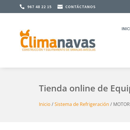

967 48 22 15

CONTÁCTANOS
INIC
Tienda online de Equ
Inicio
/
Sistema de Refrigeración
/ MOTOR