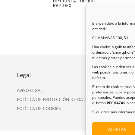
HP+JUNTA TUFFIGO-
RAPIDEX
Bienvenida/o a la informa
entidad:
CLIMANAVAS 100, S.L.
Una cookie o galleta inf
ordenador, “smartphone” 
nuestras y otras pertene
Las cookies pueden ser de
web pueda funcionar, no 
Legal
In
defecto.
Dir
El resto de cookies sirve
AVISO LEGAL
preferencias, o para pode
Nav
personales. Puedes acept
POLÍTICA DE PROTECCIÓN DE DATOS
Tel
el botón
RECHAZAR
o con
POLÍTICA DE COOKIES
Ema
Si quieres más informació
ACEPTAR