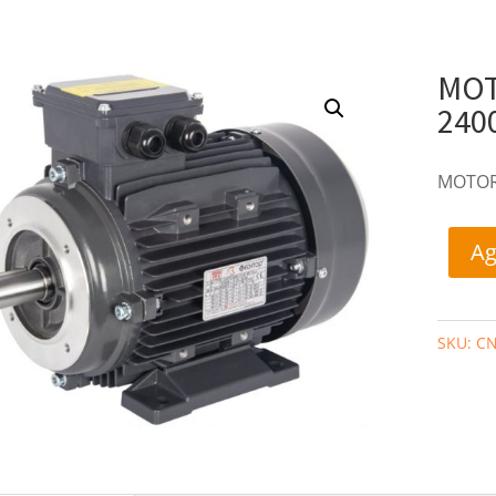
MOT
240
MOTOR
Ag
SKU:
CN