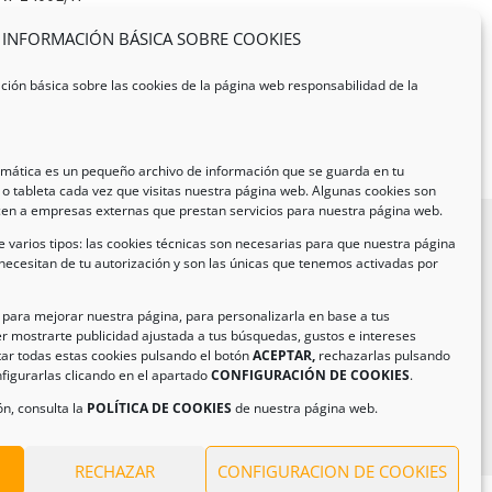
INFORMACIÓN BÁSICA SOBRE COOKIES
ción básica sobre las cookies de la página web responsabilidad de la
ormática es un pequeño archivo de información que se guarda en tu
o tableta cada vez que visitas nuestra página web. Algunas cookies son
cen a empresas externas que prestan servicios para nuestra página web.
 varios tipos: las cookies técnicas son necesarias para que nuestra página
necesitan de tu autorización y son las únicas que tenemos activadas por
formación de Contacto
ección:
C/ Iglesia, 17 – CP 02246
n para mejorar nuestra página, para personalizarla en base a tus
r mostrarte publicidad ajustada a tus búsquedas, gustos e intereses
as de Jorquera – Albacete (España)
ar todas estas cookies pulsando el botón
ACEPTAR,
rechazarlas pulsando
:
(+34) 967 48 22 15
figurarlas clicando en el apartado
CONFIGURACIÓN DE COOKIES
.
il:
info@climanavas.com
n, consulta la
POLÍTICA DE COOKIES
de nuestra página web.
RECHAZAR
CONFIGURACION DE COOKIES