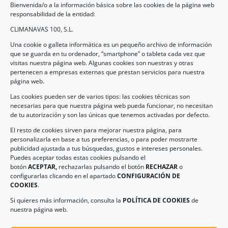
Bienvenida/o a la información básica sobre las cookies de la página web
responsabilidad de la entidad:
CLIMANAVAS 100, S.L.
Una cookie o galleta informática es un pequeño archivo de información
que se guarda en tu ordenador, “smartphone” o tableta cada vez que
visitas nuestra página web. Algunas cookies son nuestras y otras
pertenecen a empresas externas que prestan servicios para nuestra
Legal
página web.
Las cookies pueden ser de varios tipos: las cookies técnicas son
necesarias para que nuestra página web pueda funcionar, no necesitan
AVISO LEGAL
de tu autorización y son las únicas que tenemos activadas por defecto.
POLÍTICA DE PROTECCIÓN DE DATOS
El resto de cookies sirven para mejorar nuestra página, para
personalizarla en base a tus preferencias, o para poder mostrarte
POLÍTICA DE COOKIES
publicidad ajustada a tus búsquedas, gustos e intereses personales.
Puedes aceptar todas estas cookies pulsando el
botón
ACEPTAR,
rechazarlas pulsando el botón
RECHAZAR
o
Información de Contacto
configurarlas clicando en el apartado
CONFIGURACIÓN DE
COOKIES
.
Dirección:
C/ Iglesia, 17 – CP 02246
Navas de Jorquera – Albacete (España)
Si quieres más información, consulta la
POLÍTICA DE COOKIES
de
nuestra página web.
Tel:
(+34) 967 48 22 15
Email:
info@climanavas.com