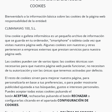
COOKIES
Bienvenida/o a la información básica sobre las cookies de la página web
responsabilidad de la entidad:
CLIMANAVAS 100, S.L.
Una cookie o galleta informática es un pequeño archivo de información
que se guarda en tu ordenador, “smartphone” o tableta cada vez que
visitas nuestra página web. Algunas cookies son nuestras y otras
pertenecen a empresas externas que prestan servicios para nuestra
Legal
página web.
Las cookies pueden ser de varios tipos: las cookies técnicas son
necesarias para que nuestra página web pueda funcionar, no necesitan
AVISO LEGAL
de tu autorización y son las únicas que tenemos activadas por defecto.
POLÍTICA DE PROTECCIÓN DE DATOS
El resto de cookies sirven para mejorar nuestra página, para
personalizarla en base a tus preferencias, o para poder mostrarte
POLÍTICA DE COOKIES
publicidad ajustada a tus búsquedas, gustos e intereses personales.
Puedes aceptar todas estas cookies pulsando el
botón
ACEPTAR,
rechazarlas pulsando el botón
RECHAZAR
o
Información de Contacto
configurarlas clicando en el apartado
CONFIGURACIÓN DE
COOKIES
.
Dirección:
C/ Iglesia, 17 – CP 02246