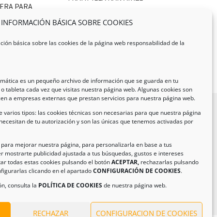
ERA PARA
O NYLON VERIN
INFORMACIÓN BÁSICA SOBRE COOKIES
ción básica sobre las cookies de la página web responsabilidad de la
ormática es un pequeño archivo de información que se guarda en tu
o tableta cada vez que visitas nuestra página web. Algunas cookies son
cen a empresas externas que prestan servicios para nuestra página web.
 varios tipos: las cookies técnicas son necesarias para que nuestra página
necesitan de tu autorización y son las únicas que tenemos activadas por
formación de Contacto
ección:
C/ Iglesia, 17 – CP 02246
n para mejorar nuestra página, para personalizarla en base a tus
r mostrarte publicidad ajustada a tus búsquedas, gustos e intereses
as de Jorquera – Albacete (España)
ar todas estas cookies pulsando el botón
ACEPTAR,
rechazarlas pulsando
:
(+34) 967 48 22 15
figurarlas clicando en el apartado
CONFIGURACIÓN DE COOKIES
.
il:
info@climanavas.com
n, consulta la
POLÍTICA DE COOKIES
de nuestra página web.
RECHAZAR
CONFIGURACION DE COOKIES