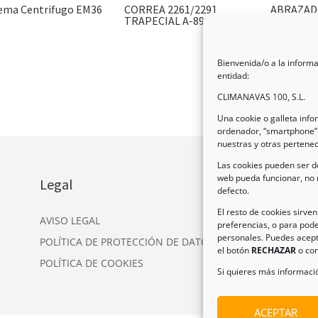
tema Centrifugo EM36
CORREA 2261/2291
ABRAZAD
TRAPECIAL A-89 (copia)
TORNILL
Bienvenida/o a la informa
entidad:
CLIMANAVAS 100, S.L.
Una cookie o galleta inf
ordenador, “smartphone” 
nuestras y otras pertene
Las cookies pueden ser de
web pueda funcionar, no 
Legal
In
defecto.
Dir
El resto de cookies sirve
AVISO LEGAL
preferencias, o para pode
Nav
personales. Puedes acept
POLÍTICA DE PROTECCIÓN DE DATOS
Tel
el botón
RECHAZAR
o con
POLÍTICA DE COOKIES
Ema
Si quieres más informació
ACEPTAR