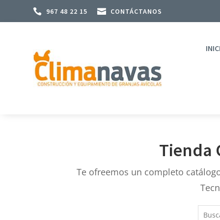

967 48 22 15

CONTÁCTANOS
INIC
Tienda 
Te ofreemos un completo catálogo
Tecn
Busca