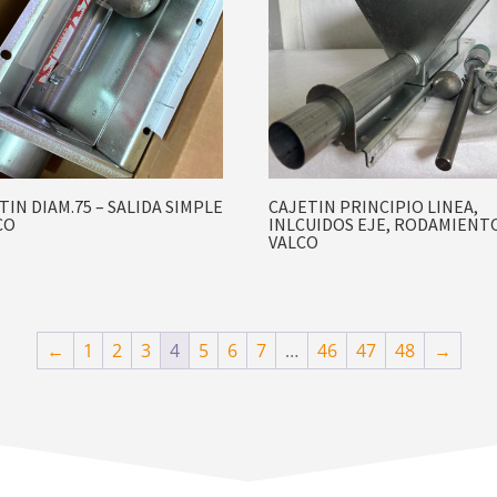
TIN DIAM.75 – SALIDA SIMPLE
CAJETIN PRINCIPIO LINEA,
CO
INLCUIDOS EJE, RODAMIENT
VALCO
←
1
2
3
4
5
6
7
…
46
47
48
→