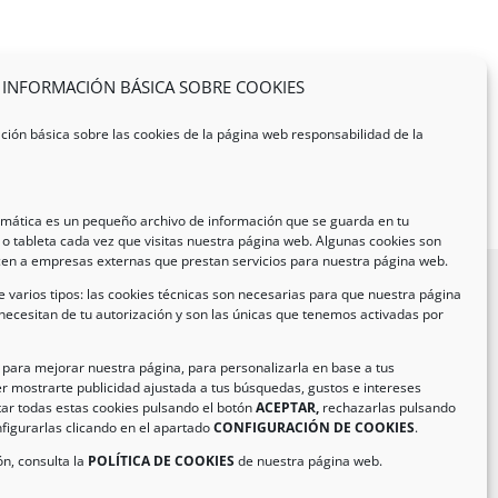
INFORMACIÓN BÁSICA SOBRE COOKIES
ción básica sobre las cookies de la página web responsabilidad de la
ormática es un pequeño archivo de información que se guarda en tu
o tableta cada vez que visitas nuestra página web. Algunas cookies son
cen a empresas externas que prestan servicios para nuestra página web.
 varios tipos: las cookies técnicas son necesarias para que nuestra página
necesitan de tu autorización y son las únicas que tenemos activadas por
formación de Contacto
ección:
C/ Iglesia, 17 – CP 02246
n para mejorar nuestra página, para personalizarla en base a tus
r mostrarte publicidad ajustada a tus búsquedas, gustos e intereses
as de Jorquera – Albacete (España)
ar todas estas cookies pulsando el botón
ACEPTAR,
rechazarlas pulsando
:
(+34) 967 48 22 15
figurarlas clicando en el apartado
CONFIGURACIÓN DE COOKIES
.
il:
info@climanavas.com
n, consulta la
POLÍTICA DE COOKIES
de nuestra página web.