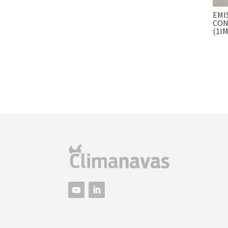
EMI
CON
(1IM