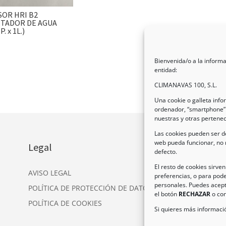
SOR HRI B2
TADOR DE AGUA
P. x 1L.)
Bienvenida/o a la informa
entidad:
CLIMANAVAS 100, S.L.
Una cookie o galleta inf
ordenador, “smartphone” 
nuestras y otras pertene
Las cookies pueden ser de
web pueda funcionar, no 
Legal
In
defecto.
Dir
El resto de cookies sirve
AVISO LEGAL
preferencias, o para pode
Nav
personales. Puedes acept
POLÍTICA DE PROTECCIÓN DE DATOS
Tel
el botón
RECHAZAR
o con
POLÍTICA DE COOKIES
Ema
Si quieres más informació