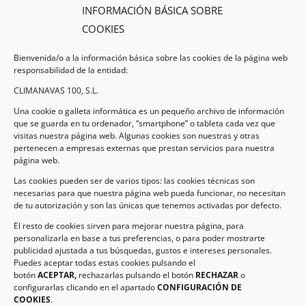
INFORMACIÓN BÁSICA SOBRE
COOKIES
Bienvenida/o a la información básica sobre las cookies de la página web
responsabilidad de la entidad:
CLIMANAVAS 100, S.L.
Una cookie o galleta informática es un pequeño archivo de información
que se guarda en tu ordenador, “smartphone” o tableta cada vez que
visitas nuestra página web. Algunas cookies son nuestras y otras
pertenecen a empresas externas que prestan servicios para nuestra
Legal
página web.
Las cookies pueden ser de varios tipos: las cookies técnicas son
necesarias para que nuestra página web pueda funcionar, no necesitan
AVISO LEGAL
de tu autorización y son las únicas que tenemos activadas por defecto.
POLÍTICA DE PROTECCIÓN DE DATOS
El resto de cookies sirven para mejorar nuestra página, para
personalizarla en base a tus preferencias, o para poder mostrarte
POLÍTICA DE COOKIES
publicidad ajustada a tus búsquedas, gustos e intereses personales.
Puedes aceptar todas estas cookies pulsando el
botón
ACEPTAR,
rechazarlas pulsando el botón
RECHAZAR
o
Información de Contacto
configurarlas clicando en el apartado
CONFIGURACIÓN DE
COOKIES
.
Dirección:
C/ Iglesia, 17 – CP 02246