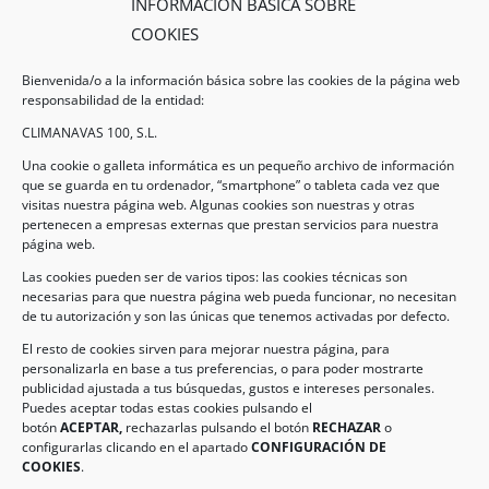
INFORMACIÓN BÁSICA SOBRE
COOKIES
Bienvenida/o a la información básica sobre las cookies de la página web
responsabilidad de la entidad:
CLIMANAVAS 100, S.L.
Una cookie o galleta informática es un pequeño archivo de información
que se guarda en tu ordenador, “smartphone” o tableta cada vez que
visitas nuestra página web. Algunas cookies son nuestras y otras
pertenecen a empresas externas que prestan servicios para nuestra
Legal
página web.
Las cookies pueden ser de varios tipos: las cookies técnicas son
necesarias para que nuestra página web pueda funcionar, no necesitan
AVISO LEGAL
de tu autorización y son las únicas que tenemos activadas por defecto.
POLÍTICA DE PROTECCIÓN DE DATOS
El resto de cookies sirven para mejorar nuestra página, para
personalizarla en base a tus preferencias, o para poder mostrarte
POLÍTICA DE COOKIES
publicidad ajustada a tus búsquedas, gustos e intereses personales.
Puedes aceptar todas estas cookies pulsando el
botón
ACEPTAR,
rechazarlas pulsando el botón
RECHAZAR
o
Información de Contacto
configurarlas clicando en el apartado
CONFIGURACIÓN DE
COOKIES
.
Dirección:
C/ Iglesia, 17 – CP 02246