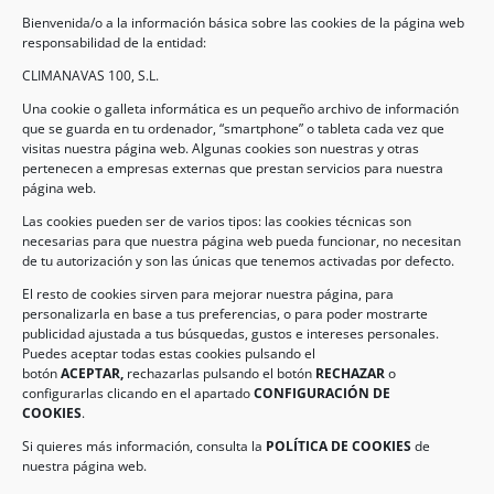
Bienvenida/o a la información básica sobre las cookies de la página web
responsabilidad de la entidad:
CLIMANAVAS 100, S.L.
Una cookie o galleta informática es un pequeño archivo de información
que se guarda en tu ordenador, “smartphone” o tableta cada vez que
visitas nuestra página web. Algunas cookies son nuestras y otras
pertenecen a empresas externas que prestan servicios para nuestra
Legal
página web.
Las cookies pueden ser de varios tipos: las cookies técnicas son
necesarias para que nuestra página web pueda funcionar, no necesitan
AVISO LEGAL
de tu autorización y son las únicas que tenemos activadas por defecto.
POLÍTICA DE PROTECCIÓN DE DATOS
El resto de cookies sirven para mejorar nuestra página, para
personalizarla en base a tus preferencias, o para poder mostrarte
POLÍTICA DE COOKIES
publicidad ajustada a tus búsquedas, gustos e intereses personales.
Puedes aceptar todas estas cookies pulsando el
botón
ACEPTAR,
rechazarlas pulsando el botón
RECHAZAR
o
Información de Contacto
configurarlas clicando en el apartado
CONFIGURACIÓN DE
COOKIES
.
Dirección:
C/ Iglesia, 17 – CP 02246
Navas de Jorquera – Albacete (España)
Si quieres más información, consulta la
POLÍTICA DE COOKIES
de
nuestra página web.
Tel:
(+34) 967 48 22 15