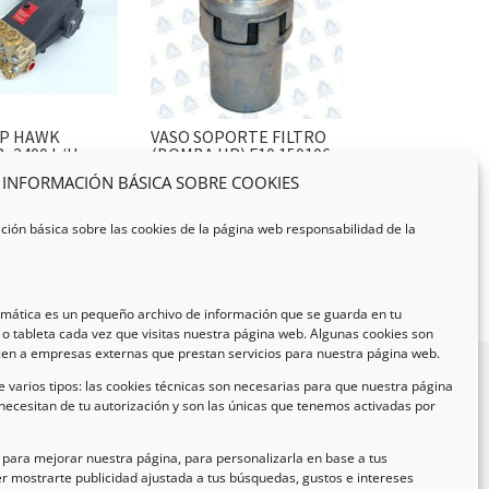
P HAWK
VASO SOPORTE FILTRO
R_2400 L/H
(BOMBA HP) F10.150106
INFORMACIÓN BÁSICA SOBRE COOKIES
ción básica sobre las cookies de la página web responsabilidad de la
ormática es un pequeño archivo de información que se guarda en tu
o tableta cada vez que visitas nuestra página web. Algunas cookies son
cen a empresas externas que prestan servicios para nuestra página web.
 varios tipos: las cookies técnicas son necesarias para que nuestra página
necesitan de tu autorización y son las únicas que tenemos activadas por
formación de Contacto
ección:
C/ Iglesia, 17 – CP 02246
n para mejorar nuestra página, para personalizarla en base a tus
r mostrarte publicidad ajustada a tus búsquedas, gustos e intereses
as de Jorquera – Albacete (España)