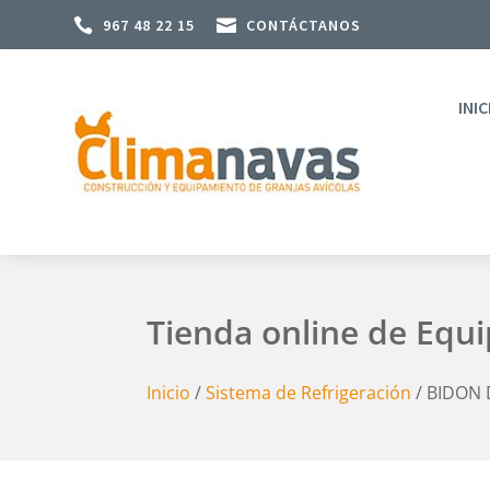

967 48 22 15

CONTÁCTANOS
INIC
Tienda online de Equ
Inicio
/
Sistema de Refrigeración
/ BIDON 