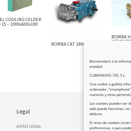
EL COOLING CELDEK
 15 – 1000x600x100
BOMBA H
XLT4017I
BOMBA CAT 1800/2400L
Bienvenida/o a la informa
entidad:
CLIMANAVAS 100, S.L.
Una cookie o galleta inf
ordenador, “smartphone” 
nuestras y otras pertene
Las cookies pueden ser de
web pueda funcionar, no 
Legal
In
defecto.
Dir
El resto de cookies sirve
AVISO LEGAL
preferencias, o para pode
Nav