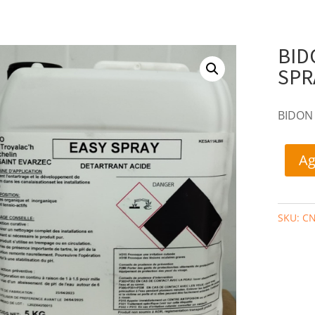
BID
SPR
BIDON 
Ag
SKU:
CN