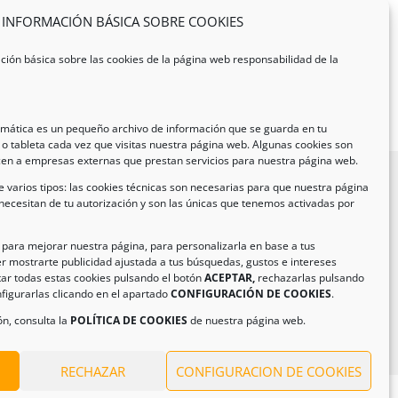
INFORMACIÓN BÁSICA SOBRE COOKIES
ción básica sobre las cookies de la página web responsabilidad de la
ormática es un pequeño archivo de información que se guarda en tu
o tableta cada vez que visitas nuestra página web. Algunas cookies son
cen a empresas externas que prestan servicios para nuestra página web.
 varios tipos: las cookies técnicas son necesarias para que nuestra página
necesitan de tu autorización y son las únicas que tenemos activadas por
formación de Contacto
ección:
C/ Iglesia, 17 – CP 02246
n para mejorar nuestra página, para personalizarla en base a tus
r mostrarte publicidad ajustada a tus búsquedas, gustos e intereses
as de Jorquera – Albacete (España)
ar todas estas cookies pulsando el botón
ACEPTAR,
rechazarlas pulsando
:
(+34) 967 48 22 15
figurarlas clicando en el apartado
CONFIGURACIÓN DE COOKIES
.
il:
info@climanavas.com
n, consulta la
POLÍTICA DE COOKIES
de nuestra página web.
RECHAZAR
CONFIGURACION DE COOKIES