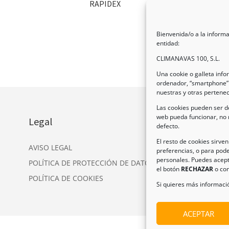
RAPIDEX
Bienvenida/o a la informa
entidad:
CLIMANAVAS 100, S.L.
Una cookie o galleta inf
ordenador, “smartphone” 
nuestras y otras pertene
Las cookies pueden ser de
web pueda funcionar, no 
Legal
In
defecto.
Dir
El resto de cookies sirve
AVISO LEGAL
preferencias, o para pode
Nav
personales. Puedes acept
POLÍTICA DE PROTECCIÓN DE DATOS
Tel
el botón
RECHAZAR
o con
POLÍTICA DE COOKIES
Ema
Si quieres más informació
ACEPTAR