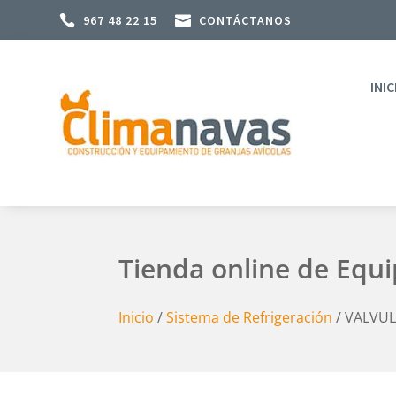

967 48 22 15

CONTÁCTANOS
INIC
Tienda online de Equ
Inicio
/
Sistema de Refrigeración
/ VALVUL